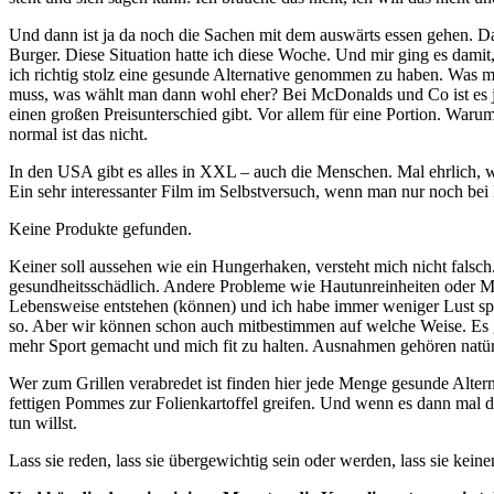
Und dann ist ja da noch die Sachen mit dem auswärts essen gehen. Da
Burger. Diese Situation hatte ich diese Woche. Und mir ging es dami
ich richtig stolz eine gesunde Alternative genommen zu haben. Was mic
muss, was wählt man dann wohl eher? Bei McDonalds und Co ist es ja
einen großen Preisunterschied gibt. Vor allem für eine Portion. War
normal ist das nicht.
In den USA gibt es alles in XXL – auch die Menschen. Mal ehrlich, w
Ein sehr interessanter Film im Selbstversuch, wenn man nur noch bei
Keine Produkte gefunden.
Keiner soll aussehen wie ein Hungerhaken, versteht mich nicht falsch
gesundheitsschädlich. Andere Probleme wie Hautunreinheiten oder Mü
Lebensweise entstehen (können) und ich habe immer weniger Lust spät
so. Aber wir können schon auch mitbestimmen auf welche Weise. Es gib
mehr Sport gemacht und mich fit zu halten. Ausnahmen gehören natürl
Wer zum Grillen verabredet ist finden hier jede Menge gesunde Altern
fettigen Pommes zur Folienkartoffel greifen. Und wenn es dann mal d
tun willst.
Lass sie reden, lass sie übergewichtig sein oder werden, lass sie kein