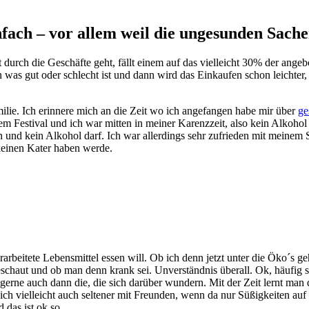
nfach – vor allem weil die ungesunden Sachen
rch die Geschäfte geht, fällt einem auf das vielleicht 30% der angebot
was gut oder schlecht ist und dann wird das Einkaufen schon leichter
milie. Ich erinnere mich an die Zeit wo ich angefangen habe mir über
ge
em Festival und ich war mitten in meiner Karenzzeit, also kein Alkoho
kann und kein Alkohol darf. Ich war allerdings sehr zufrieden mit mei
keinen Kater haben werde.
verarbeitete Lebensmittel essen will. Ob ich denn jetzt unter die Öko´s
schaut und ob man denn krank sei. Unverständnis überall. Ok, häufig s
 gerne auch dann die, die sich darüber wundern. Mit der Zeit lernt ma
ch vielleicht auch seltener mit Freunden, wenn da nur Süßigkeiten au
 das ist ok so.