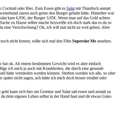
n Cocktail oder Bier. Zum Essen gibt es
Salat
mit Thunfisch anstatt
hweinehund zuerst auch gerne den Burger gehabt hätte. Hinterher war
Der Salat kam 6,95€, der Burger 3,95€. Wenn man auf das Geld achten
ache zu Hause selber mache bezweifle ich doch stark das es da so
 da eine Verschwörung? Ok, ich will mal nicht zu weit gehen. Aber
och nicht kennst, sollte sich mal den Film
Supersize Me
ansehen.
ehr hat ok. Ab einem bestimmten Gewicht wird es aber einfach
ige ich mich ja auch mit Krankheiten, die durch eine gesunde
til hätte vermieden werden können. Sterben werden wir alle, so oder
später nicht sagen, ach hätte ich mich doch besser ernährt oder
 geht kann sich hier am Gemüse und Salat satt essen und anstatt zu
du dein eigenes Leben selbst in der Hand hast und dir etwas Gutes