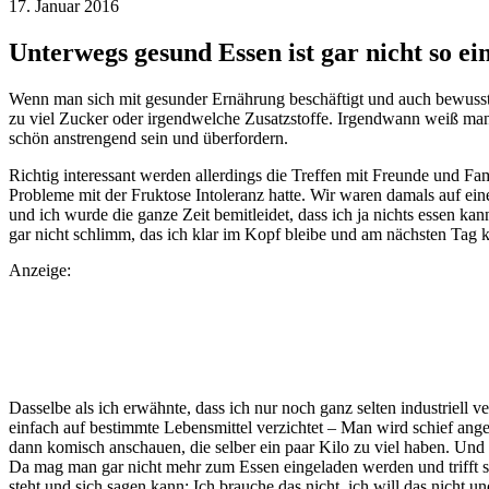
17. Januar 2016
Unterwegs gesund Essen ist gar nicht so ei
Wenn man sich mit gesunder Ernährung beschäftigt und auch bewusst du
zu viel Zucker oder irgendwelche Zusatzstoffe. Irgendwann weiß man 
schön anstrengend sein und überfordern.
Richtig interessant werden allerdings die Treffen mit Freunde und Fa
Probleme mit der Fruktose Intoleranz hatte. Wir waren damals auf ein
und ich wurde die ganze Zeit bemitleidet, dass ich ja nichts essen 
gar nicht schlimm, das ich klar im Kopf bleibe und am nächsten Tag 
Anzeige:
Dasselbe als ich erwähnte, dass ich nur noch ganz selten industriell 
einfach auf bestimmte Lebensmittel verzichtet – Man wird schief ange
dann komisch anschauen, die selber ein paar Kilo zu viel haben. Und
Da mag man gar nicht mehr zum Essen eingeladen werden und trifft si
steht und sich sagen kann: Ich brauche das nicht, ich will das nicht und