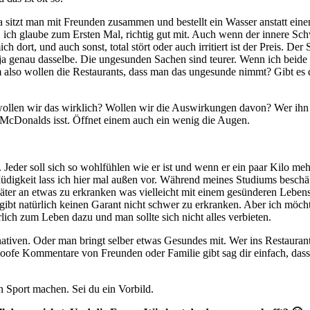
 sitzt man mit Freunden zusammen und bestellt ein Wasser anstatt eine
t, ich glaube zum Ersten Mal, richtig gut mit. Auch wenn der innere Sc
h dort, und auch sonst, total stört oder auch irritiert ist der Preis. 
 genau dasselbe. Die ungesunden Sachen sind teurer. Wenn ich beide S
um also wollen die Restaurants, dass man das ungesunde nimmt? Gibt es
ollen wir das wirklich? Wollen wir die Auswirkungen davon? Wer ihn n
 McDonalds isst. Öffnet einem auch ein wenig die Augen.
. Jeder soll sich so wohlfühlen wie er ist und wenn er ein paar Kilo m
digkeit lass ich hier mal außen vor. Während meines Studiums beschäft
er an etwas zu erkranken was vielleicht mit einem gesünderen Lebenss
t natürlich keinen Garant nicht schwer zu erkranken. Aber ich möchte 
ich zum Leben dazu und man sollte sich nicht alles verbieten.
ativen. Oder man bringt selber etwas Gesundes mit. Wer ins Restaurant
oofe Kommentare von Freunden oder Familie gibt sag dir einfach, dass 
en Sport machen. Sei du ein Vorbild.