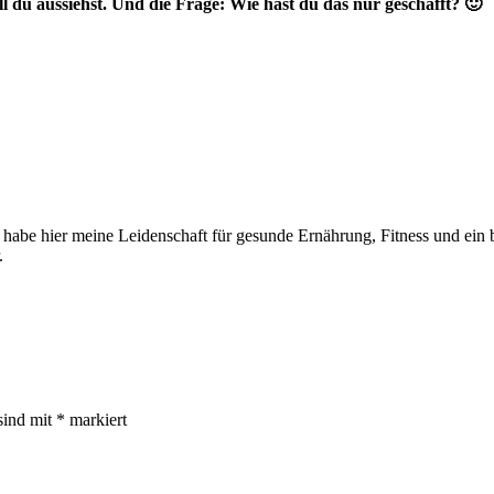
 du aussiehst. Und die Frage: Wie hast du das nur geschafft? 🙂
 habe hier meine Leidenschaft für gesunde Ernährung, Fitness und ein be
.
sind mit
*
markiert