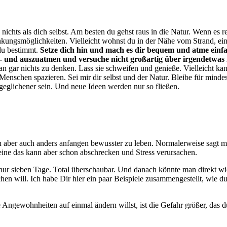
chts als dich selbst. Am besten du gehst raus in die Natur. Wenn es re
enkungsmöglichkeiten. Vielleicht wohnst du in der Nähe vom Strand, ein
 du bestimmt.
Setze dich hin und mach es dir bequem und atme einfac
ein- und auszuatmen und versuche nicht großartig über irgendetwa
r an gar nichts zu denken. Lass sie schweifen und genieße. Vielleicht k
 Menschen spazieren. Sei mir dir selbst und der Natur. Bleibe für minde
geglichener sein. Und neue Ideen werden nur so fließen.
 aber auch anders anfangen bewusster zu leben. Normalerweise sagt m
ine das kann aber schon abschrecken und Stress verursachen.
 nur sieben Tage. Total überschaubar. Und danach könnte man direkt 
hen will. Ich habe Dir hier ein paar Beispiele zusammengestellt, wie 
Angewohnheiten auf einmal ändern willst, ist die Gefahr größer, das du