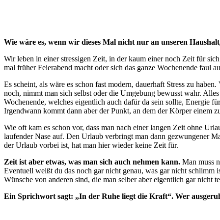
Wie wäre es, wenn wir dieses Mal nicht nur an unseren Hausha
Wir leben in einer stressigen Zeit, in der kaum einer noch Zeit für s
mal früher Feierabend macht oder sich das ganze Wochenende faul auf
Es scheint, als wäre es schon fast modern, dauerhaft Stress zu habe
noch, nimmt man sich selbst oder die Umgebung bewusst wahr. Alles l
Wochenende, welches eigentlich auch dafür da sein sollte, Energie fü
Irgendwann kommt dann aber der Punkt, an dem der Körper einem z
Wie oft kam es schon vor, dass man nach einer langen Zeit ohne Urla
laufender Nase auf. Den Urlaub verbringt man dann gezwungener Maßen
der Urlaub vorbei ist, hat man hier wieder keine Zeit für.
Zeit ist aber etwas, was man sich auch nehmen kann.
Man muss nich
Eventuell weißt du das noch gar nicht genau, was gar nicht schlimm i
Wünsche von anderen sind, die man selber aber eigentlich gar nicht tei
Ein Sprichwort sagt: „In der Ruhe liegt die Kraft“. Wer ausgeruht