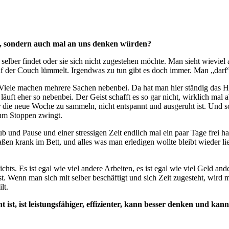
lt, sondern auch mal an uns denken würden?
ich selber findet oder sie sich nicht zugestehen möchte. Man sieht wie
 der Couch lümmelt. Irgendwas zu tun gibt es doch immer. Man „darf“ j
n. Viele machen mehrere Sachen nebenbei. Da hat man hier ständig das
äuft eher so nebenbei. Der Geist schafft es so gar nicht, wirklich m
r die neue Woche zu sammeln, nicht entspannt und ausgeruht ist. Und s
um Stoppen zwingt.
ub und Pause und einer stressigen Zeit endlich mal ein paar Tage frei
 krank im Bett, und alles was man erledigen wollte bleibt wieder lieg
ts. Es ist egal wie viel andere Arbeiten, es ist egal wie viel Geld ande
st. Wenn man sich mit selber beschäftigt und sich Zeit zugesteht, wird
lt.
 ist, ist leistungsfähiger, effizienter, kann besser denken und ka