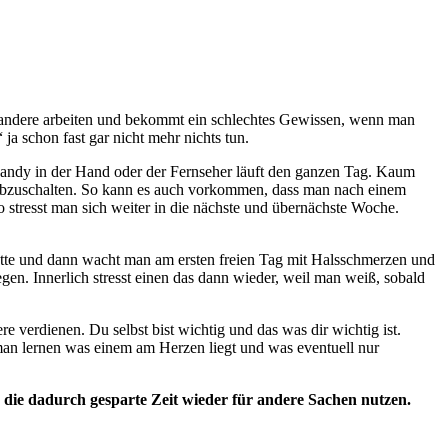
viel andere arbeiten und bekommt ein schlechtes Gewissen, wenn man
a schon fast gar nicht mehr nichts tun.
 Handy in der Hand oder der Fernseher läuft den ganzen Tag. Kaum
al abzuschalten. So kann es auch vorkommen, dass man nach einem
o stresst man sich weiter in die nächste und übernächste Woche.
 hatte und dann wacht man am ersten freien Tag mit Halsschmerzen und
en. Innerlich stresst einen das dann wieder, weil man weiß, sobald
re verdienen. Du selbst bist wichtig und das was dir wichtig ist.
 man lernen was einem am Herzen liegt und was eventuell nur
nn die dadurch gesparte Zeit wieder für andere Sachen nutzen.