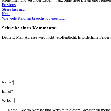
Abnehmen und gesünder Leben - ganz ohne fiese Diäten und Hunger
Previous
Stress lass nach
Next
Wie viele Kalorien brauchst du eigentlich?
Schreibe einen Kommentar
Deine E-Mail-Adresse wird nicht veröffentlicht.
Erforderliche Felder 
Name
*
Email
*
Website
Name, E-Mail-Adresse und Website in diesem Browser für meine