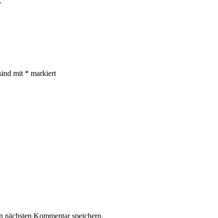
.
sind mit
*
markiert
n nächsten Kommentar speichern.