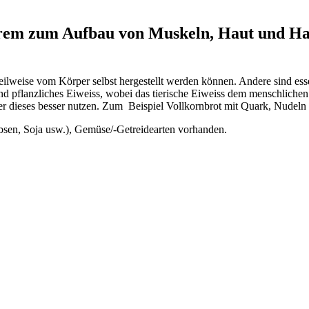
erem zum Aufbau von Muskeln, Haut und Haa
eilweise vom Körper selbst hergestellt werden können. Andere sind es
s und pflanzliches Eiweiss, wobei das tierische Eiweiss dem menschlic
 dieses besser nutzen. Zum Beispiel Vollkornbrot mit Quark, Nudeln m
rbsen, Soja usw.), Gemüse/-Getreidearten vorhanden.