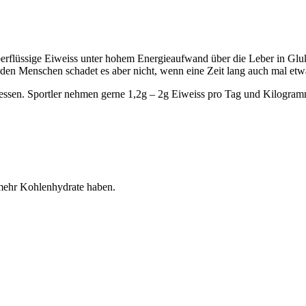
 überflüssige Eiweiss unter hohem Energieaufwand über die Leber in Gl
unden Menschen schadet es aber nicht, wenn eine Zeit lang auch mal et
 essen. Sportler nehmen gerne 1,2g – 2g Eiweiss pro Tag und Kilogram
mehr Kohlenhydrate haben.