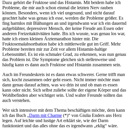
Dazu gehört die Fruktose und das Histamin. Mit beidem habe ich
Probleme, die mir auch schon einmal die letzten Nerv rauben
können. Besonders, wenn ich viel ungesund, und nicht darauf
geachtet habe was genau ich esse, werden die Probleme größer. Es
fing harmlos mit Blähungen an und irgendwann war ich ein dauernd
aufgeblähter, depressiver Mensch, der keine Freude am Essen oder
anderen Freizeitaktivitäten hatte. Bis ich wusste, was genau los war,
hatte ich einen kleinen Ärztemarathon hinter mir. Die
Fruktosemalabsortbation habe ich mittlerweile gut im Griff. Mehr
Probleme bereiten mir zur Zeit vor allem Histamin-haltige
Lebensmittel. Es ist ein schmaler Grad, zu erkennen, was nun genau
das Problem ist. Die Symptome gleichen sich stellenweise und
häufig kann es dann auch Fruktose und Histamin zusammen sein.
Auch im Freundeskreis ist es dann etwas schwerer. Gerne trifft man
sich, kocht zusammen oder geht essen. Nicht immer möchte man
dann genau darauf achten, was wo drin ist und ob man es essen
kann oder nicht. Sich selbst zuliebe sollte der eigene Körper und das
Wohlbefinden aber wichtiger sein. Und wahre Freunde sollten das
auch verstehen.
Wer sich intensiver mit dem Thema beschäftigen möchte, dem kann
ich das Buch „
Darm mit Charme
(*)“ von Giulia Enders ans Herz
legen. Auf leichte und lustige Art erklärt sie, wie der Darm
funktioniert und das alles ohne das es irgendwann „eklig“ wäre.