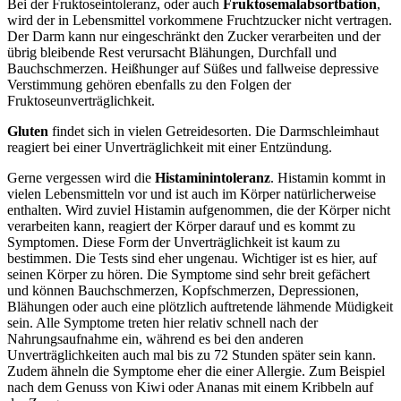
Bei der Fruktoseintoleranz, oder auch
Fruktosemalabsortbation
,
wird der in Lebensmittel vorkommene Fruchtzucker nicht vertragen.
Der Darm kann nur eingeschränkt den Zucker verarbeiten und der
übrig bleibende Rest verursacht Blähungen, Durchfall und
Bauchschmerzen. Heißhunger auf Süßes und fallweise depressive
Verstimmung gehören ebenfalls zu den Folgen der
Fruktoseunverträglichkeit.
Gluten
findet sich in vielen Getreidesorten. Die Darmschleimhaut
reagiert bei einer Unverträglichkeit mit einer Entzündung.
Gerne vergessen wird die
Histaminintoleranz
. Histamin kommt in
vielen Lebensmitteln vor und ist auch im Körper natürlicherweise
enthalten. Wird zuviel Histamin aufgenommen, die der Körper nicht
verarbeiten kann, reagiert der Körper darauf und es kommt zu
Symptomen. Diese Form der Unverträglichkeit ist kaum zu
bestimmen. Die Tests sind eher ungenau. Wichtiger ist es hier, auf
seinen Körper zu hören. Die Symptome sind sehr breit gefächert
und können Bauchschmerzen, Kopfschmerzen, Depressionen,
Blähungen oder auch eine plötzlich auftretende lähmende Müdigkeit
sein. Alle Symptome treten hier relativ schnell nach der
Nahrungsaufnahme ein, während es bei den anderen
Unverträglichkeiten auch mal bis zu 72 Stunden später sein kann.
Zudem ähneln die Symptome eher die einer Allergie. Zum Beispiel
nach dem Genuss von Kiwi oder Ananas mit einem Kribbeln auf