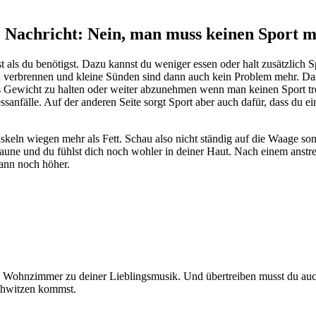
e Nachricht: Nein, man muss keinen Sport 
 als du benötigst. Dazu kannst du weniger essen oder halt zusätzlich 
zu verbrennen und kleine Sünden sind dann auch kein Problem mehr. Das
s Gewicht zu halten oder weiter abzunehmen wenn man keinen Sport trei
sanfälle. Auf der anderen Seite sorgt Sport aber auch dafür, dass du ei
keln wiegen mehr als Fett. Schau also nicht ständig auf die Waage so
 Laune und du fühlst dich noch wohler in deiner Haut. Nach einem anst
dann noch höher.
 im Wohnzimmer zu deiner Lieblingsmusik. Und übertreiben musst du au
chwitzen kommst.