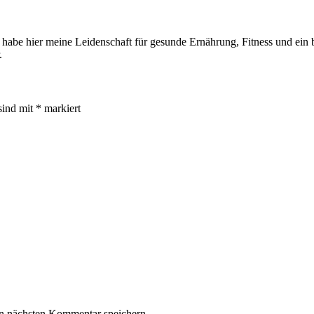
 habe hier meine Leidenschaft für gesunde Ernährung, Fitness und ein be
.
sind mit
*
markiert
n nächsten Kommentar speichern.